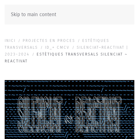
Skip to main content
INICI
PROJECTES EN PROCES
ESTÈTIQUES
TRANSVERSALS
ID_+ CMCV
SILENCIAT~REACTIVAT |
2023-2024
ESTÈTIQUES TRANSVERSALS SILENCIAT ~
REACTIVAT