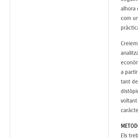
alhora 
com un 
pràctic
Creiem 
analitz
econòmi
a parti
tant de
distòpi
voltant
caràcte
METOD
Els tre