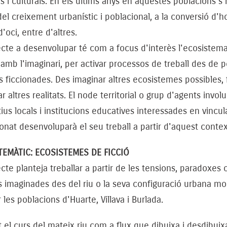
cs i culturals. En els últims anys en aquestes poblacions s'h
el creixement urbanístic i poblacional, a la conversió d'ho
d'oci, entre d'altres.
ecte a desenvolupar té com a focus d'interès l'ecosistem
 amb l'imaginari, per activar processos de treball des de p
ts ficcionades. Des imaginar altres ecosistemes possibles, 
ar altres realitats. El node territorial o grup d'agents invo
tius locals i institucions educatives interessades en vincul
onat desenvoluparà el seu treball a partir d'aquest contex
TEMÀTIC: ECOSISTEMES DE FICCIÓ
ecte planteja treballar a partir de les tensions, paradoxes o 
s imaginades des del riu o la seva configuració urbana mod
 les poblacions d'Huarte, Villava i Burlada.
 el curs del mateix riu com a flux que dibuixa i desdibuixa