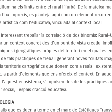
difumina els límits entre el rural i l'urbà. De la mateixa mane
flux imprecís, es planteja aquí com un element recurrent 
a artística com l'educativa, vinculada al context local.
interessant treballar la correlació de dos binomis: Rura
ar un context concret des d'un punt de vista creatiu, impli
ques i geogràfiques pròpies del territori en el qual es e
r de tals pràctiques de treball generant noves "ciutats im
ls territoris cartogràfics que donem com a reals i existent
c, a partir d'elements que ens ofereix el context. En aque
 d'aquest ecosistema, s'impulsen des de les pràctiques ar
r social, i espais d'acció educativa.
OLOGIA
balls que es duen a terme en el marc de Estètiques Transve