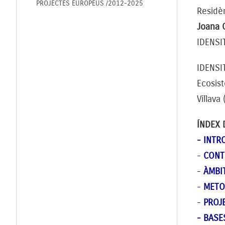
PROJECTES EUROPEUS /2012-2025
Residèn
Joana 
IDENSI
IDENSI
Ecosist
Villava
ÍNDEX 
- INTR
-
CONT
-
ÀMBI
-
METO
-
PROJ
-
BASE