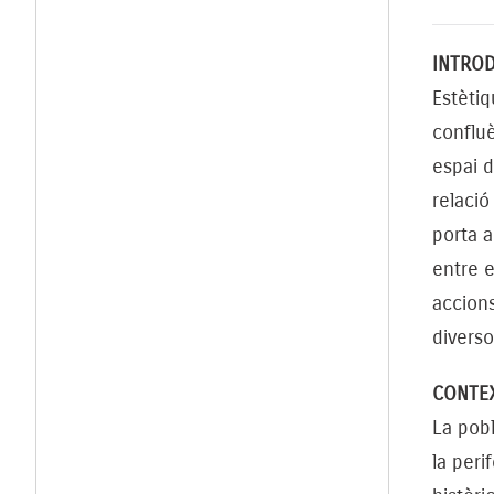
INTRO
Estètiq
confluè
espai d
relació
porta a
entre e
accions
diverso
CONTEX
La pobl
la peri