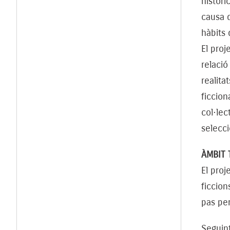
històri
causa d
hàbits 
El proj
relació
realita
ficcion
col·lec
selecci
ÀMBIT 
El proj
ficcion
pas per
Seguint