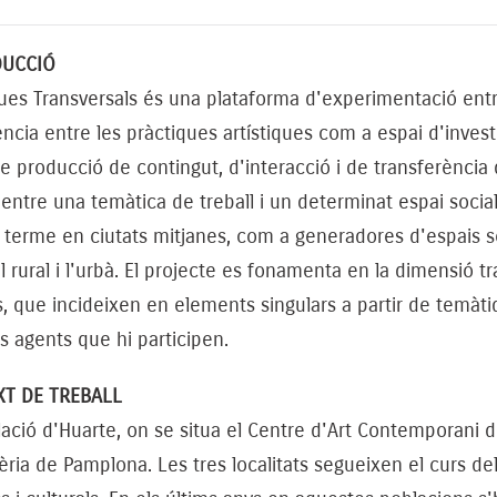
DUCCIÓ
ues Transversals és una plataforma d'experimentació entre l
ncia entre les pràctiques artístiques com a espai d'invest
e producció de contingut, d'interacció i de transferència
 entre una temàtica de treball i un determinat espai social
 terme en ciutats mitjanes, com a generadores d'espais soc
l rural i l'urbà. El projecte es fonamenta en la dimensió tr
, que incideixen en elements singulars a partir de temàt
s agents que hi participen.
T DE TREBALL
ació d'Huarte, on se situa el Centre d'Art Contemporani de 
fèria de Pamplona. Les tres localitats segueixen el curs del