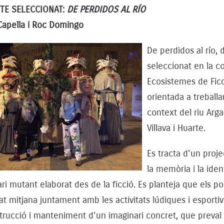
TE SELECCIONAT:
DE PERDIDOS AL RÍO
Capella i Roc Domingo
De perdidos al río,
seleccionat en la c
Ecosistemes de Ficci
orientada a treballar 
context del riu Arga
Villava i Huarte.
Es tracta d'un proj
la memòria i la iden
ri mutant elaborat des de la ficció. Es planteja que els p
at mitjana juntament amb les activitats lúdiques i esporti
trucció i manteniment d'un imaginari concret, que preval 