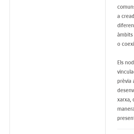
comuns:
a cread
diferen
àmbits 
o coexi
Els nod
vincula
prèvia 
desenvo
xarxa,
manera,
present