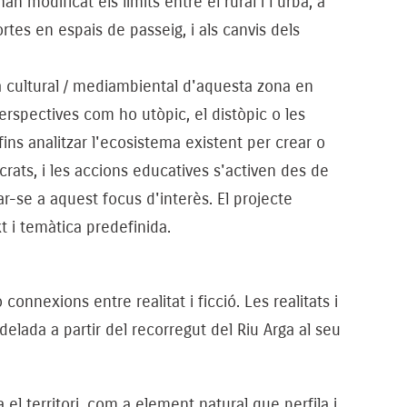
an modificat els límits entre el rural i l'urbà, a
rtes en espais de passeig, i als canvis dels
a cultural / mediambiental d'aquesta zona en
erspectives com ho utòpic, el distòpic o les
fins analitzar l'ecosistema existent per crear o
lucrats, i les accions educatives s'activen des de
ar-se a aquest focus d'interès. El projecte
t i temàtica predefinida.
connexions entre realitat i ficció. Les realitats i
elada a partir del recorregut del Riu Arga al seu
 el territori, com a element natural que perfila i