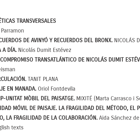
ÉTICAS TRANSVERSALES
 Parramon
CUERDOS DE AVINYÓ Y RECUERDOS DEL BRONX.
NICOLÁS D
A A DÍA.
Nicolás Dumit Estévez
 COMPROMISO TRANSATLÁNTICO DE NICOLÁS DUMIT ESTÉV
eisman
RCULACIÓN.
TANIT PLANA
AJE EN MANADA.
Oriol Fontdevila
P-UNITAT MÒBIL DEL PAISATGE.
MIXITÉ (Marta Carrasco i S
IDAD MÓVIL DE PAISAJE. LA FRAGILIDAD DEL MÉTODO, EL
, LA FRAGILIDAD DE LA COLABORACIÓN.
Aida Sánchez de 
lish texts