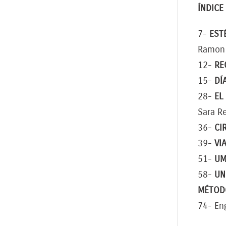
ÍNDICE
7-
EST
Ramon
12-
RE
15-
DÍ
28-
EL
Sara R
36-
CI
39-
VI
51-
UM
58-
UN
MÉTODO
74- Eng