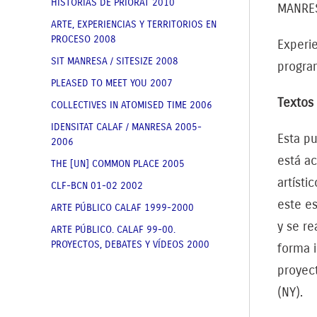
HISTORIAS DE PRIORAT 2010
MANRES
ARTE, EXPERIENCIAS Y TERRITORIOS EN
PROCESO 2008
Experie
SIT MANRESA / SITESIZE 2008
program
PLEASED TO MEET YOU 2007
Textos 
COLLECTIVES IN ATOMISED TIME 2006
IDENSITAT CALAF / MANRESA 2005-
Esta pu
2006
está a
THE [UN] COMMON PLACE 2005
artísti
CLF-BCN 01-02 2002
este es
ARTE PÚBLICO CALAF 1999-2000
y se re
ARTE PÚBLICO. CALAF 99-00.
PROYECTOS, DEBATES Y VÍDEOS 2000
forma i
proyect
(NY).