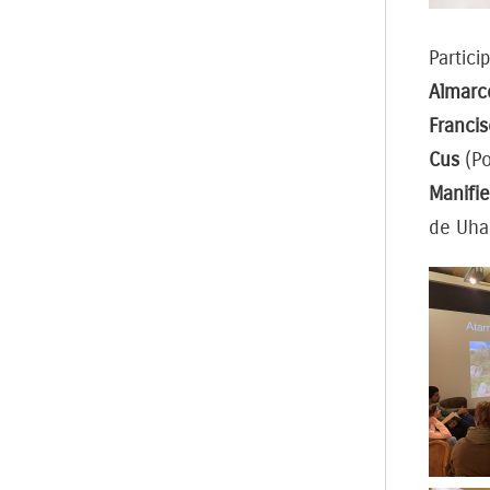
Partici
Almarc
Francis
Cus
(Po
Manifie
de Uhar