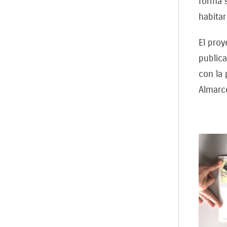
forma 
habitar
El pro
publica
con la 
Almarc