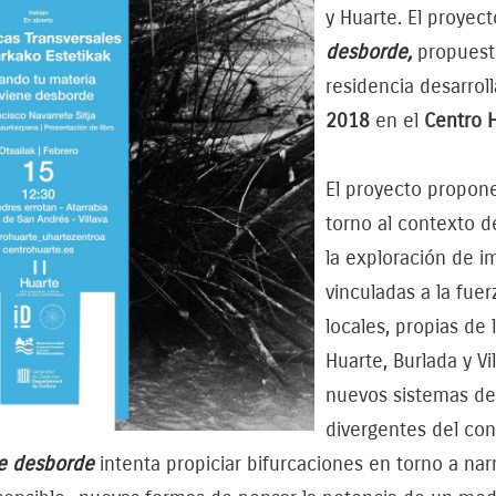
y Huarte. El proyec
desborde,
propues
residencia desarrol
2018
en el
Centro H
El proyecto propone
torno al contexto d
la exploración de i
vinculadas a la fuer
locales, propias de
Huarte, Burlada y Vi
nuevos sistemas de
divergentes del cont
e desborde
intenta propiciar bifurcaciones en torno a na