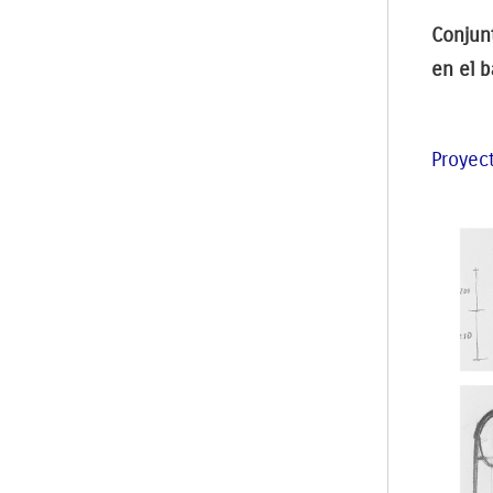
Conjunt
en el b
Proyec